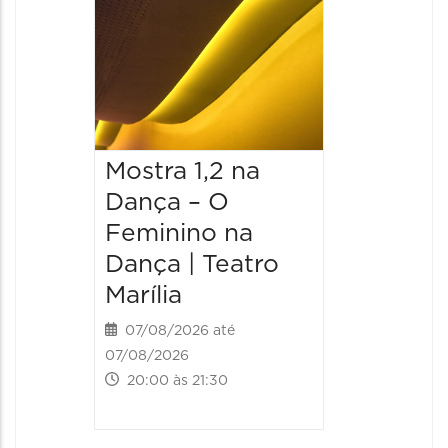
Mostra 1,2 na
Mostra
Dança – O
Dança 
Feminino na
Femini
Dança | Teatro
Dança 
Marília
Marília
07/08/2026 até
08/08/20
07/08/2026
08/08/202
20:00 às 21:30
20:00 às