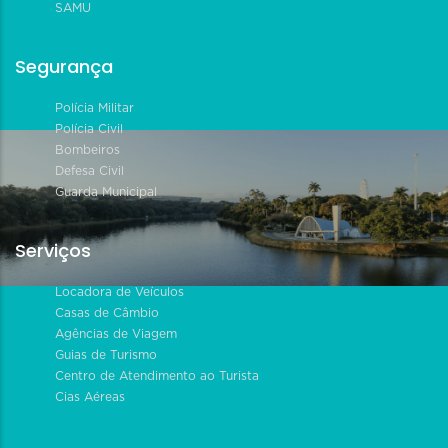
SAMU
Segurança
Polícia Militar
Polícia Civil
Bombeiros
Defesa Civil
Guarda Municipal
Serviços
Locadora de Veículos
Casas de Câmbio
Agências de Viagem
Guias de Turismo
Centro de Atendimento ao Turista
Cias Aéreas