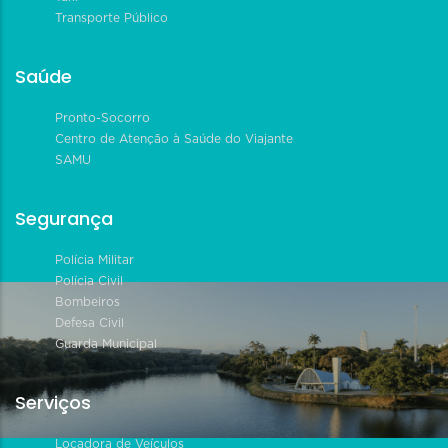
Transporte Público
Saúde
Pronto-Socorro
Centro de Atenção à Saúde do Viajante
SAMU
Segurança
Polícia Militar
Polícia Civil
Bombeiros
Defesa Civil
Guarda Municipal
Serviços
Locadora de Veículos