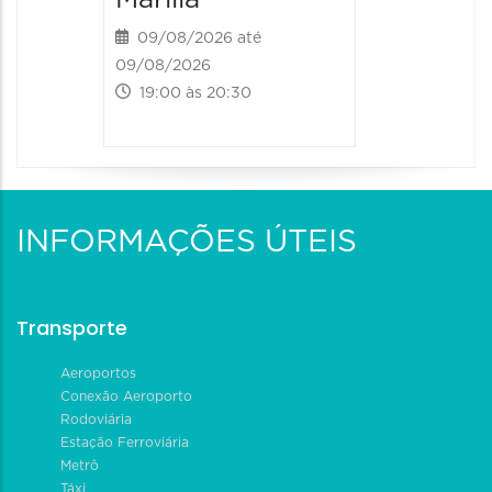
13/08/2026
19:00 às
09/08/2026 até
09/08/2026
19:00 às 20:30
INFORMAÇÕES ÚTEIS
Transporte
Aeroportos
Conexão Aeroporto
Rodoviária
Estação Ferroviária
Metrô
Táxi