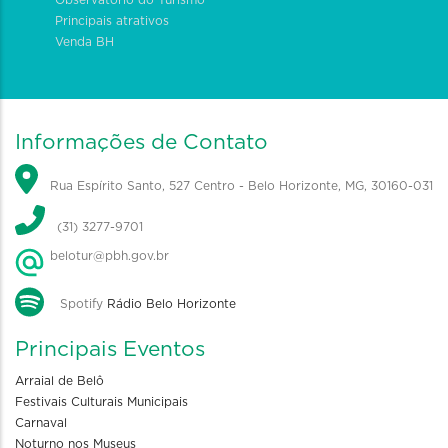
Principais atrativos
Venda BH
Informações de Contato
Rua Espírito Santo, 527 Centro - Belo Horizonte, MG, 30160-031
(31) 3277-9701
belotur@pbh.gov.br
Spotify
Rádio Belo Horizonte
Principais Eventos
Arraial de Belô
Festivais Culturais Municipais
Carnaval
Noturno nos Museus