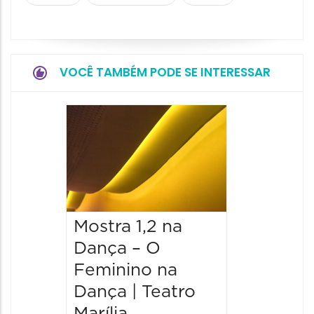
VOCÊ TAMBÉM PODE SE INTERESSAR
MULH
ARTES
CENA:
REDES
PROFI
Mostra 1,2 na
ZAÇÃO
Dança – O
TEAT
Feminino na
MARÍL
Dança | Teatro
13/08/20
Marília