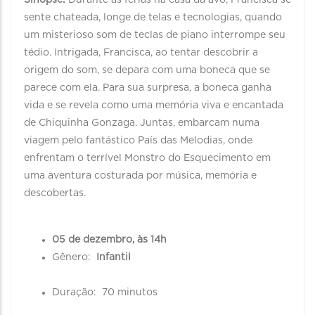
Sinopse:
Durante as férias na casa da avó, Francisca se
sente chateada, longe de telas e tecnologias, quando
um misterioso som de teclas de piano interrompe seu
tédio. Intrigada, Francisca, ao tentar descobrir a
origem do som, se depara com uma boneca que se
parece com ela. Para sua surpresa, a boneca ganha
vida e se revela como uma memória viva e encantada
de Chiquinha Gonzaga. Juntas, embarcam numa
viagem pelo fantástico País das Melodias, onde
enfrentam o terrível Monstro do Esquecimento em
uma aventura costurada por música, memória e
descobertas.
05 de dezembro, às 14h
Gênero:
Infantil
Duração: 70 minutos