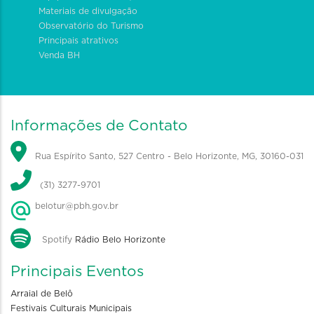
Materiais de divulgação
Observatório do Turismo
Principais atrativos
Venda BH
Informações de Contato
Rua Espírito Santo, 527 Centro - Belo Horizonte, MG, 30160-031
(31) 3277-9701
belotur@pbh.gov.br
Spotify
Rádio Belo Horizonte
Principais Eventos
Arraial de Belô
Festivais Culturais Municipais