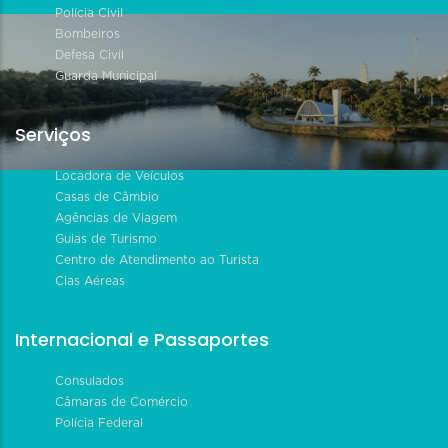
Polícia Civil
Bombeiros
Defesa Civil
Guarda Municipal
Serviços
Locadora de Veículos
Casas de Câmbio
Agências de Viagem
Guias de Turismo
Centro de Atendimento ao Turista
Cias Aéreas
Internacional e Passaportes
Consulados
Câmaras de Comércio
Polícia Federal