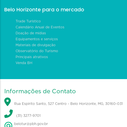
Belo Horizonte para o mercado
Trade Turístico
Calendário Anual de Eventos
Doação de mídias
Equipamentos e serviços
Materiais de divulgação
Observatório do Turismo
Principais atrativos
Venda BH
Informações de Contato
Rua Espírito Santo, 527 Centro - Belo Horizonte, MG, 30160-031
(31) 3277-9701
belotur@pbh.gov.br