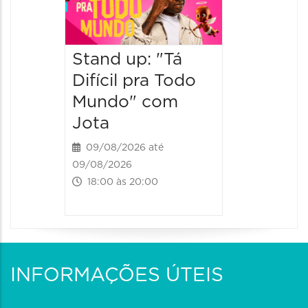
a Lado
Ventur
Stand up: "Tá
12/09/20
12/09/2026
Difícil pra Todo
19:00 às
Mundo" com
Jota
09/08/2026 até
09/08/2026
18:00 às 20:00
INFORMAÇÕES ÚTEIS