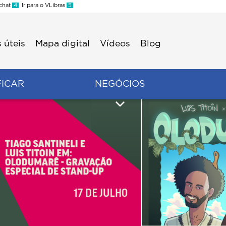
 chat
4
Ir para o VLibras
5
 úteis
Mapa digital
Vídeos
Blog
FICAR
NEGÓCIOS