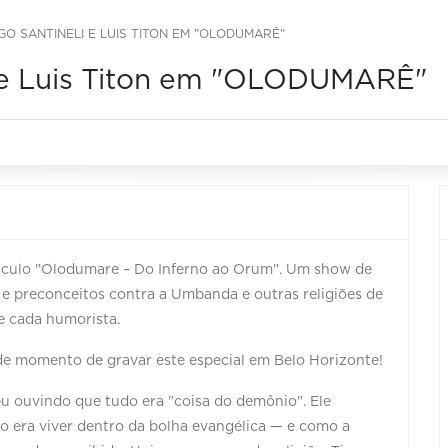
GO SANTINELI E LUIS TITON EM "OLODUMARÊ"
i e Luis Titon em "OLODUMARÊ"
etáculo "Olodumare – Do Inferno ao Orum". Um show de
 e preconceitos contra a Umbanda e outras religiões de
de cada humorista.
nde momento de gravar este especial em Belo Horizonte!
eu ouvindo que tudo era "coisa do demônio". Ele
o era viver dentro da bolha evangélica — e como a