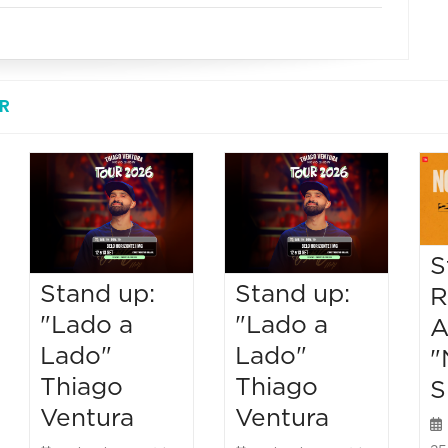
R
S
Stand up:
Stand up:
R
"Lado a
"Lado a
A
Lado"
Lado"
"
Thiago
Thiago
S
Ventura
Ventura