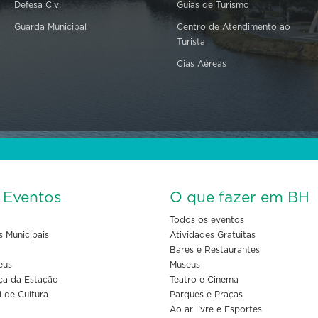
Defesa Civil
Guias de Turismo
Guarda Municipal
Centro de Atendimento ao
Turista
Cias Aéreas
s Eventos
O que fazer em BH
Todos os eventos
s Municipais
Atividades Gratuitas
Bares e Restaurantes
eus
Museus
ça da Estação
Teatro e Cinema
l de Cultura
Parques e Praças
Ao ar livre e Esportes