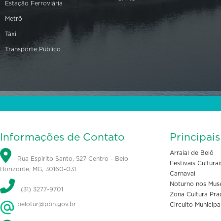
Estação Ferroviária
Metrô
Táxi
Transporte Público
Informações de Contato
Principai
Arraial de Belô
Rua Espírito Santo, 527 Centro - Belo
Festivais Culturai
Horizonte, MG, 30160-031
Carnaval
Noturno nos Mus
(31) 3277-9701
Zona Cultura Pra
belotur@pbh.gov.br
Circuito Municipa