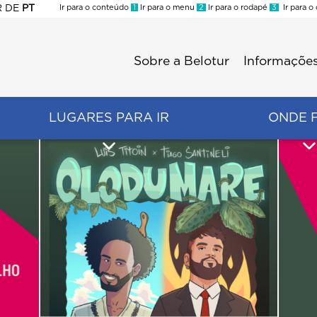
R
DE
PT
Ir para o conteúdo
1
Ir para o menu
2
Ir para o rodapé
3
Ir para o
ES
Sobre a Belotur
Informações
Menu
second
LUGARES PARA IR
ONDE 