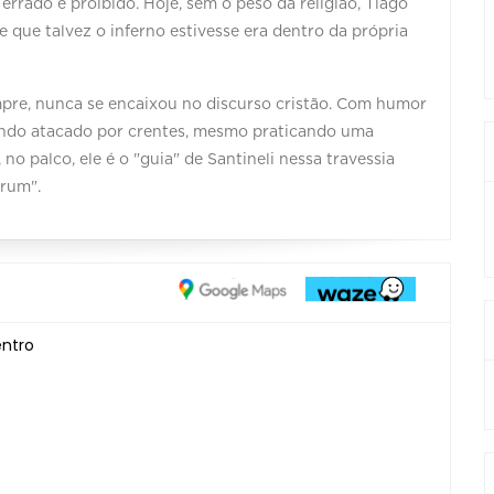
errado e proibido. Hoje, sem o peso da religião, Tiago
e que talvez o inferno estivesse era dentro da própria
mpre, nunca se encaixou no discurso cristão. Com humor
 sendo atacado por crentes, mesmo praticando uma
 no palco, ele é o "guia" de Santineli nessa travessia
Orum".
entro