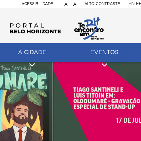
-
+
EN
F
ACESSIBILIDADE
ALTO CONTRASTE
A
A
PORTAL
BELO
HORIZONTE
A CIDADE
EVENTOS
ação
pal