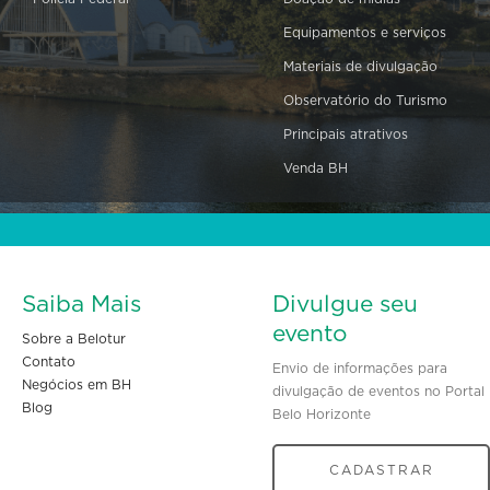
Equipamentos e serviços
Materiais de divulgação
Observatório do Turismo
Principais atrativos
Venda BH
Saiba Mais
Divulgue seu
evento
Sobre a Belotur
Contato
Envio de informações para
Negócios em BH
divulgação de eventos no Portal
Blog
Belo Horizonte
CADASTRAR