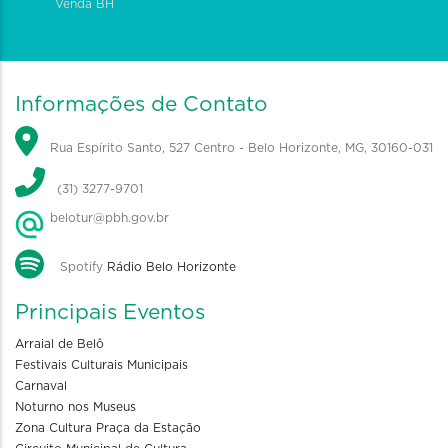
Venda BH
Informações de Contato
Rua Espírito Santo, 527 Centro - Belo Horizonte, MG, 30160-031
(31) 3277-9701
belotur@pbh.gov.br
Spotify
Rádio Belo Horizonte
Principais Eventos
Arraial de Belô
Festivais Culturais Municipais
Carnaval
Noturno nos Museus
Zona Cultura Praça da Estação