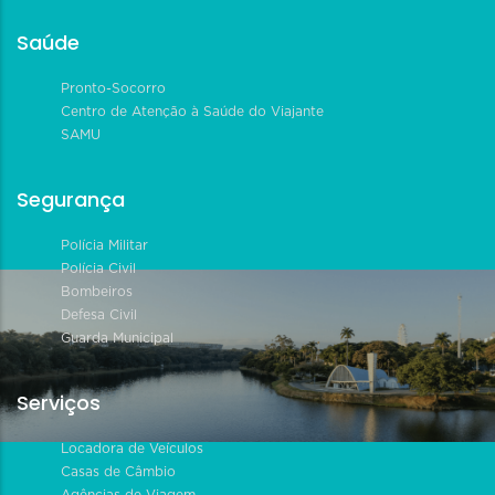
Saúde
Pronto-Socorro
Centro de Atenção à Saúde do Viajante
SAMU
Segurança
Polícia Militar
Polícia Civil
Bombeiros
Defesa Civil
Guarda Municipal
Serviços
Locadora de Veículos
Casas de Câmbio
Agências de Viagem