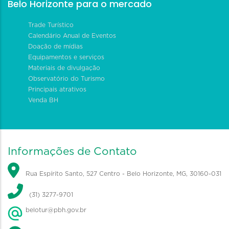
Belo Horizonte para o mercado
Trade Turístico
Calendário Anual de Eventos
Doação de mídias
Equipamentos e serviços
Materiais de divulgação
Observatório do Turismo
Principais atrativos
Venda BH
Informações de Contato
Rua Espírito Santo, 527 Centro - Belo Horizonte, MG, 30160-031
(31) 3277-9701
belotur@pbh.gov.br