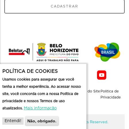
CADASTRAR
POLÍTICA DE COOKIES
Usamos cookies para assegurar que você
tenha a melhor experiência. Ao acessar nosso
Sobre a
Contato
Informaçoes
Mapa do Site
Politica de
site, você concorda com a nossa Política de
Belotur
Üteis
Privacidade
privacidade e nossos Termos de uso
Mais informação
atualizados.
Não, obrigado.
Entendi!
@ Copyright Belotur 2026. All Rights Reserved.