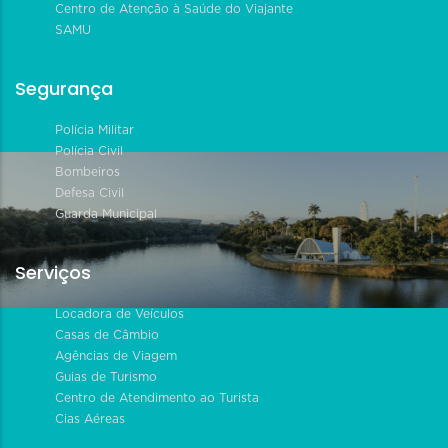
Centro de Atenção à Saúde do Viajante
SAMU
Segurança
Polícia Militar
Polícia Civil
Bombeiros
Defesa Civil
Guarda Municipal
Serviços
Locadora de Veículos
Casas de Câmbio
Agências de Viagem
Guias de Turismo
Centro de Atendimento ao Turista
Cias Aéreas