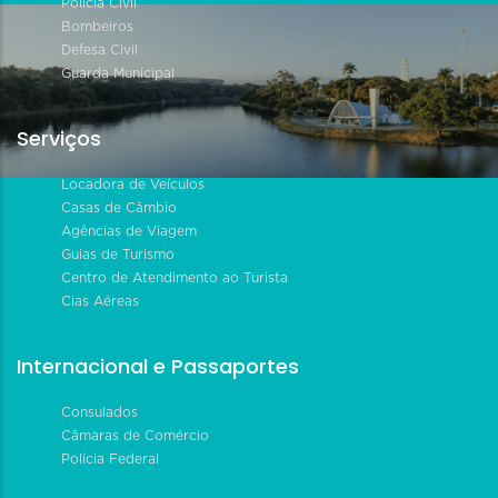
Polícia Civil
Bombeiros
Defesa Civil
Guarda Municipal
Serviços
Locadora de Veículos
Casas de Câmbio
Agências de Viagem
Guias de Turismo
Centro de Atendimento ao Turista
Cias Aéreas
Internacional e Passaportes
Consulados
Câmaras de Comércio
Polícia Federal