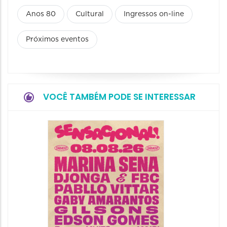
Anos 80
Cultural
Ingressos on-line
Próximos eventos
VOCÊ TAMBÉM PODE SE INTERESSAR
Show: 
Handel
09/08/20
09/08/202
16:30 às 