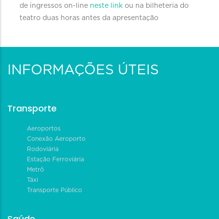
de ingressos on-line
neste link
ou na bilheteria do
teatro duas horas antes da apresentação
INFORMAÇÕES ÚTEIS
Transporte
Aeroportos
Conexão Aeroporto
Rodoviária
Estação Ferroviária
Metrô
Táxi
Transporte Público
Saúde