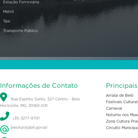
Estação Ferroviária
Metrô
Táxi
Transporte Público
Informações de Contato
Principai
Arraial de Belô
Rua Espírito Santo, 527 Centro - Belo
Festivais Culturai
Horizonte, MG, 30160-031
Carnaval
Noturno nos Mus
(31) 3277-9701
Zona Cultura Pra
belotur@pbh.gov.br
Circuito Municipa