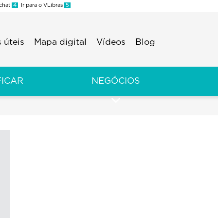
 chat
4
Ir para o VLibras
5
 úteis
Mapa digital
Vídeos
Blog
FICAR
NEGÓCIOS