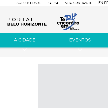
-
+
EN
F
ACESSIBILIDADE
ALTO CONTRASTE
A
A
PORTAL
BELO
HORIZONTE
A CIDADE
EVENTOS
ação
pal