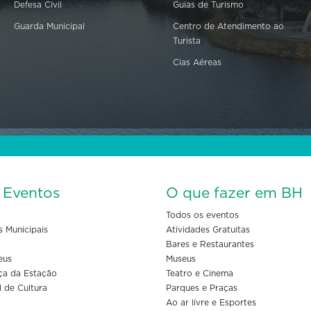
Defesa Civil
Guias de Turismo
Guarda Municipal
Centro de Atendimento ao
Turista
Cias Aéreas
s Eventos
O que fazer em BH
Todos os eventos
s Municipais
Atividades Gratuitas
Bares e Restaurantes
eus
Museus
ça da Estação
Teatro e Cinema
l de Cultura
Parques e Praças
Ao ar livre e Esportes