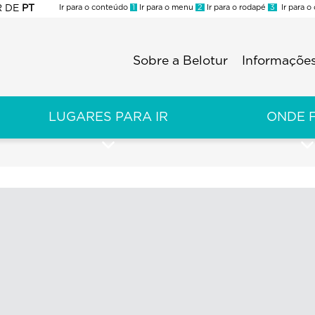
R
DE
PT
Ir para o conteúdo
1
Ir para o menu
2
Ir para o rodapé
3
Ir para o
ES
Sobre a Belotur
Informações
Menu
second
LUGARES PARA IR
ONDE 