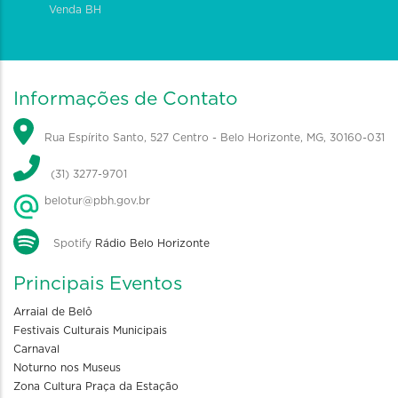
Venda BH
Informações de Contato
Rua Espírito Santo, 527 Centro - Belo Horizonte, MG, 30160-031
(31) 3277-9701
belotur@pbh.gov.br
Spotify
Rádio Belo Horizonte
Principais Eventos
Arraial de Belô
Festivais Culturais Municipais
Carnaval
Noturno nos Museus
Zona Cultura Praça da Estação