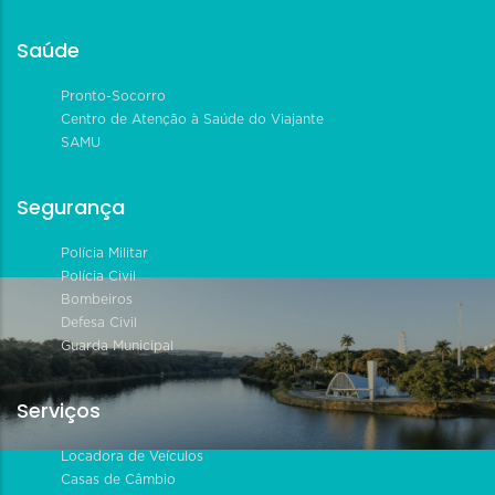
Saúde
Pronto-Socorro
Centro de Atenção à Saúde do Viajante
SAMU
Segurança
Polícia Militar
Polícia Civil
Bombeiros
Defesa Civil
Guarda Municipal
Serviços
Locadora de Veículos
Casas de Câmbio