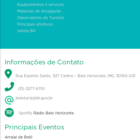
Equipamentos e serviços
Materiais de divulgação
Observatório do Turismo
Principais atrativos
Venda BH
Informações de Contato
Rua Espírito Santo, 527 Centro - Belo Horizonte, MG, 30160-031
(31) 3277-9701
belotur@pbh.gov.br
Spotify
Rádio Belo Horizonte
Principais Eventos
Arraial de Belô