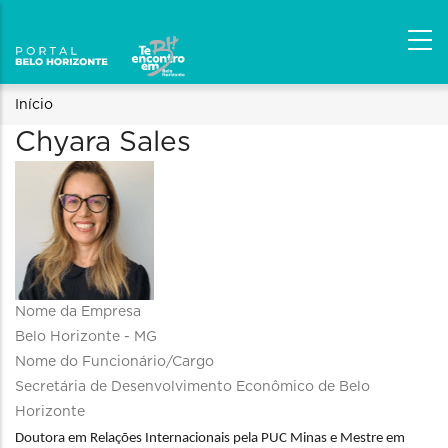
Trilha
Início
Chyara Sales
de
navegação
Nome da Empresa
Belo Horizonte - MG
Nome do Funcionário/Cargo
Secretária de Desenvolvimento Econômico de Belo
Horizonte
Doutora em Relações Internacionais pela PUC Minas e Mestre em 