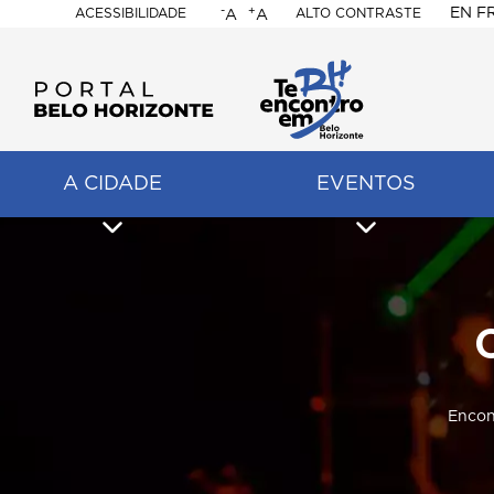
-
+
EN
F
ACESSIBILIDADE
ALTO CONTRASTE
A
A
PORTAL
BELO
HORIZONTE
A CIDADE
EVENTOS
ação
pal
Encon