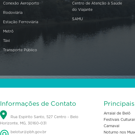
Conexão Aeroporto
Centro de Atenção à Saúde
do Viajante
Rodoviária
SAMU
Estação Ferroviária
Metrô
Táxi
Transporte Público
Informações de Contato
Principai
Arraial de Belô
Rua Espírito Santo, 527 Centro - Belo
Festivais Culturai
Horizonte, MG, 30160-031
Carnaval
belotur@pbh.gov.br
Noturno nos Mus