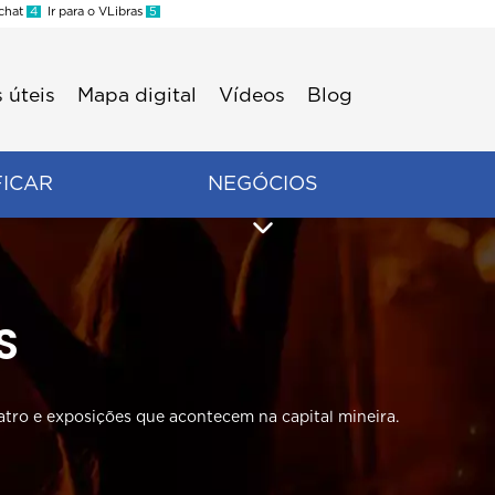
 chat
4
Ir para o VLibras
5
 úteis
Mapa digital
Vídeos
Blog
FICAR
NEGÓCIOS
S
atro e exposições que acontecem na capital mineira.