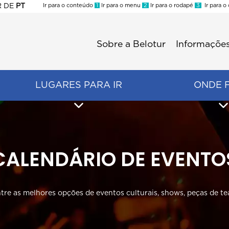
R
DE
PT
Ir para o conteúdo
1
Ir para o menu
2
Ir para o rodapé
3
Ir para o
ES
Sobre a Belotur
Informações
Menu
second
LUGARES PARA IR
ONDE 
CALENDÁRIO DE EVENTO
tre as melhores opções de eventos culturais, shows, peças de te