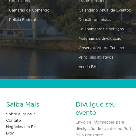
Consulados
Trade Turístico
Câmaras de Comércio
Calendário Anual de Eventos
Polícia Federal
Doação de mídias
Equipamentos e serviços
Materiais de divulgação
Observatório do Turismo
Principais atrativos
Venda BH
Saiba Mais
Divulgue seu
evento
Sobre a Belotur
Contato
Envio de informações para
Negócios em BH
divulgação de eventos no Portal
Blog
Belo Horizonte