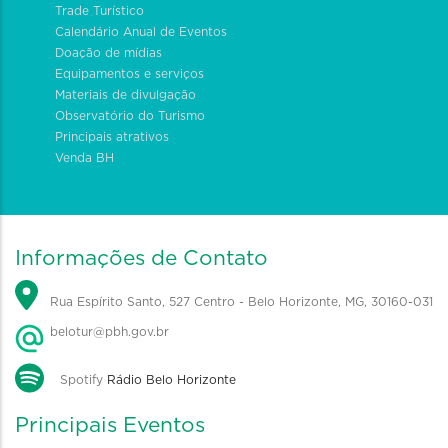
Trade Turístico
Calendário Anual de Eventos
Doação de mídias
Equipamentos e serviços
Materiais de divulgação
Observatório do Turismo
Principais atrativos
Venda BH
Informações de Contato
Rua Espírito Santo, 527 Centro - Belo Horizonte, MG, 30160-031
belotur@pbh.gov.br
Spotify
Rádio Belo Horizonte
Principais Eventos