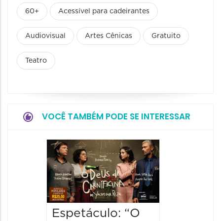
60+
Acessível para cadeirantes
Audiovisual
Artes Cênicas
Gratuito
Teatro
VOCÊ TAMBÉM PODE SE INTERESSAR
Espetá
“Olymp
09/08/20
09/08/202
19:00 às
Espetáculo: “O