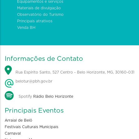
Equipamentos e serviços
Materiais de divulgação
Observatório do Turismo
Principais atrativos
Venda BH
Informações de Contato
Rua Espírito Santo, 527 Centro - Belo Horizonte, MG, 30160-031
belotur@pbh.gov.br
Spotify
Rádio Belo Horizonte
Principais Eventos
Arraial de Belô
Festivais Culturais Municipais
Carnaval