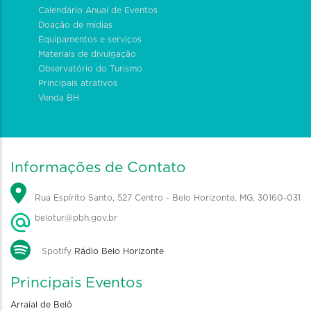
Calendário Anual de Eventos
Doação de mídias
Equipamentos e serviços
Materiais de divulgação
Observatório do Turismo
Principais atrativos
Venda BH
Informações de Contato
Rua Espírito Santo, 527 Centro - Belo Horizonte, MG, 30160-031
belotur@pbh.gov.br
Spotify
Rádio Belo Horizonte
Principais Eventos
Arraial de Belô