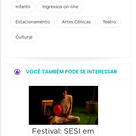
Infantil
Ingressos on-line
Estacionamento
Artes Cênicas
Teatro
Cultural
VOCÊ TAMBÉM PODE SE INTERESSAR
Espetá
"Morda
Pigmal
Escult
Mexe"
Festival: SESI em