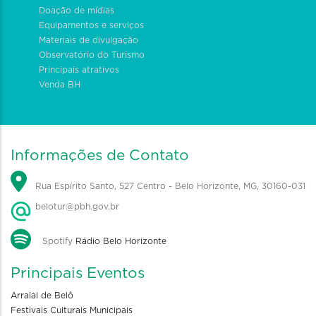
Doação de mídias
Equipamentos e serviços
Materiais de divulgação
Observatório do Turismo
Principais atrativos
Venda BH
Informações de Contato
Rua Espírito Santo, 527 Centro - Belo Horizonte, MG, 30160-031
belotur@pbh.gov.br
Spotify
Rádio Belo Horizonte
Principais Eventos
Arraial de Belô
Festivais Culturais Municipais