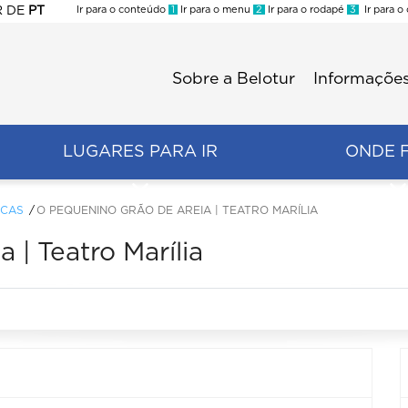
R
DE
PT
Ir para o conteúdo
1
Ir para o menu
2
Ir para o rodapé
3
Ir para o
ES
Sobre a Belotur
Informações
Menu
second
LUGARES PARA IR
ONDE 
ICAS
O PEQUENINO GRÃO DE AREIA | TEATRO MARÍLIA
 | Teatro Marília