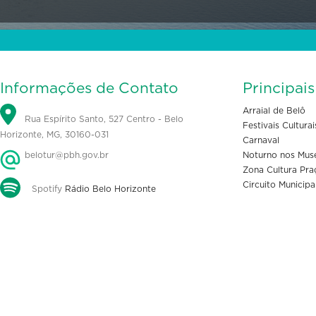
Informações de Contato
Principai
Arraial de Belô
Rua Espírito Santo, 527 Centro - Belo
Festivais Culturai
Horizonte, MG, 30160-031
Carnaval
belotur@pbh.gov.br
Noturno nos Mus
Zona Cultura Pra
Circuito Municipa
Spotify
Rádio Belo Horizonte