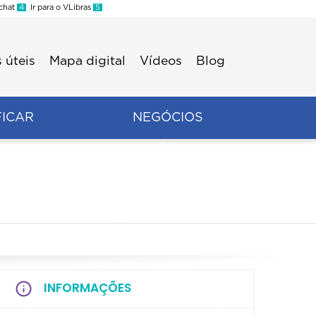
 chat
4
Ir para o VLibras
5
 úteis
Mapa digital
Vídeos
Blog
FICAR
NEGÓCIOS
INFORMAÇÕES