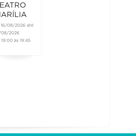
TEATRO
TEAT
EATRO
MARÍLIA
MARÍL
ARÍLIA
18/08/2026 até
19/08/2
16/08/2026 até
18/08/2026
19/08/202
/08/2026
14:00 às 14:50
14:00 às
19:00 às 19:45