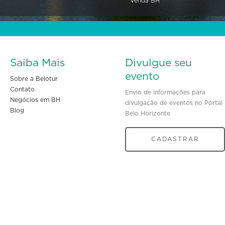
Venda BH
Saiba Mais
Divulgue seu
evento
Sobre a Belotur
Contato
Envio de informações para
Negócios em BH
divulgação de eventos no Portal
Blog
Belo Horizonte
CADASTRAR