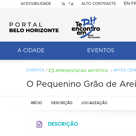
-
+
EN
F
ACESSIBILIDADE
ALTO CONTRASTE
A
A
PORTAL
BELO
HORIZONTE
A CIDADE
EVENTOS
ação
pal
EVENTOS
/
ARTES CÊN
APRESENTAÇÃO ARTÍSTICA
/
O Pequenino Grão de Areia
INÍCIO
DESCRIÇÃO
LOCALIZAÇÃO
DESCRIÇÃO