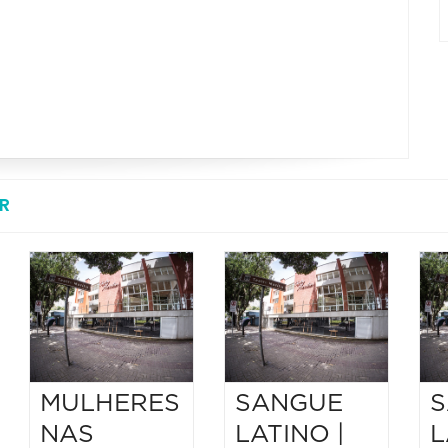
R
MULHERES
SANGUE
S
NAS
LATINO |
L