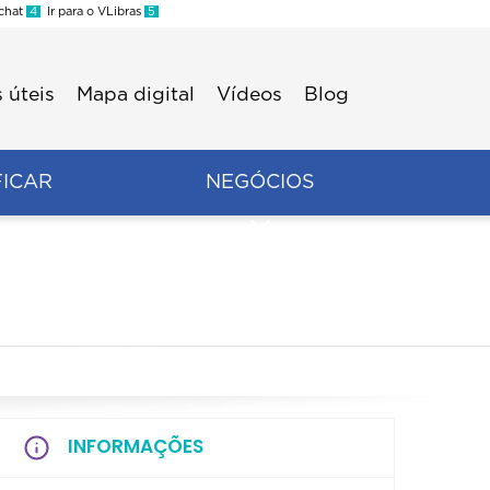
 chat
4
Ir para o VLibras
5
 úteis
Mapa digital
Vídeos
Blog
FICAR
NEGÓCIOS
INFORMAÇÕES