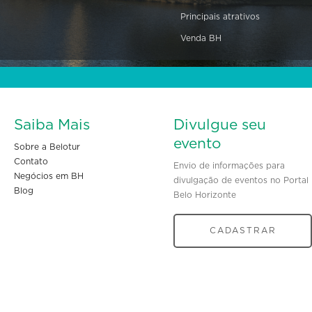
Principais atrativos
Venda BH
Saiba Mais
Divulgue seu
evento
Sobre a Belotur
Contato
Envio de informações para
Negócios em BH
divulgação de eventos no Portal
Blog
Belo Horizonte
CADASTRAR