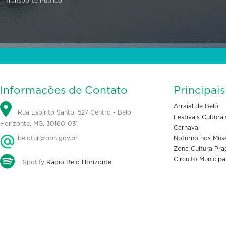
Transporte Público
Informações de Contato
Principai
Arraial de Belô
Rua Espírito Santo, 527 Centro - Belo
Festivais Culturai
Horizonte, MG, 30160-031
Carnaval
belotur@pbh.gov.br
Noturno nos Mus
Zona Cultura Pra
Circuito Municipa
Spotify
Rádio Belo Horizonte