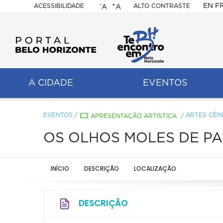
-
+
EN
F
ACESSIBILIDADE
ALTO CONTRASTE
A
A
PORTAL
BELO
HORIZONTE
A CIDADE
EVENTOS
ação
pal
EVENTOS
/
ARTES CÊN
APRESENTAÇÃO ARTÍSTICA
/
OS OLHOS MOLES DE P
INÍCIO
DESCRIÇÃO
LOCALIZAÇÃO
DESCRIÇÃO