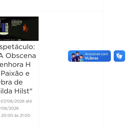
Muda
de Pel
Taís A
spetáculo:
Espetáculo:
08/08/2
A Obscena
“Olympia”
09/08/20
enhora H
18:00 às
07/08/2026 até
 Paixão e
07/08/2026
bra de
20:30 às 21:30
ilda Hilst"
07/08/2026 até
/08/2026
20:00 às 21:00