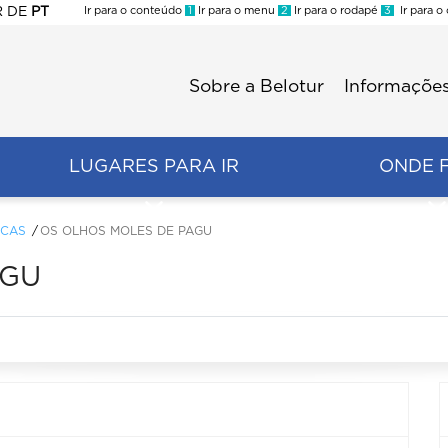
R
DE
PT
Ir para o conteúdo
1
Ir para o menu
2
Ir para o rodapé
3
Ir para o
ES
Sobre a Belotur
Informações
Menu
second
LUGARES PARA IR
ONDE 
ICAS
OS OLHOS MOLES DE PAGU
AGU