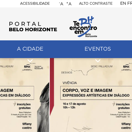
-
+
EN
F
ACESSIBILIDADE
ALTO CONTRASTE
A
A
PORTAL
BELO
HORIZONTE
A CIDADE
EVENTOS
ação
pal