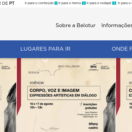
R
DE
PT
Ir para o conteúdo
1
Ir para o menu
2
Ir para o rodapé
3
Ir para o
ES
Sobre a Belotur
Informações
Menu
second
LUGARES PARA IR
ONDE 