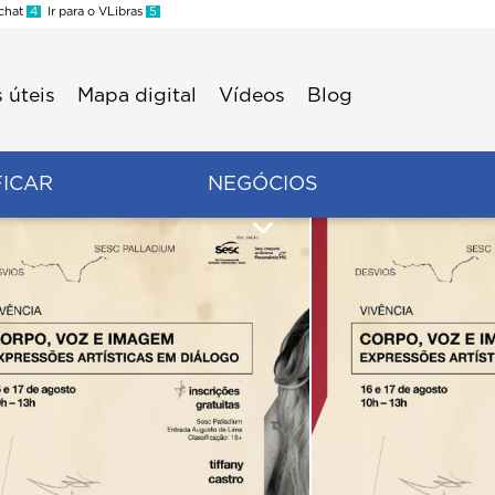
 chat
4
Ir para o VLibras
5
 úteis
Mapa digital
Vídeos
Blog
FICAR
NEGÓCIOS