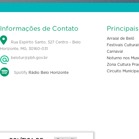
Informações de Contato
Principai
Arraial de Belô
Rua Espírito Santo, 527 Centro - Belo
Festivais Culturai
Horizonte, MG, 30160-031
Carnaval
belotur@pbh.gov.br
Noturno nos Mus
Zona Cultura Pra
Circuito Municipa
Spotify
Rádio Belo Horizonte