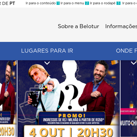
R
DE
PT
Ir para o conteúdo
1
Ir para o menu
2
Ir para o rodapé
3
Ir para o
ES
Sobre a Belotur
Informações
Menu
second
LUGARES PARA IR
ONDE 