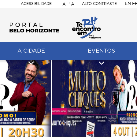
-
+
EN
F
ACESSIBILIDADE
ALTO CONTRASTE
A
A
PORTAL
BELO
HORIZONTE
A CIDADE
EVENTOS
ação
pal