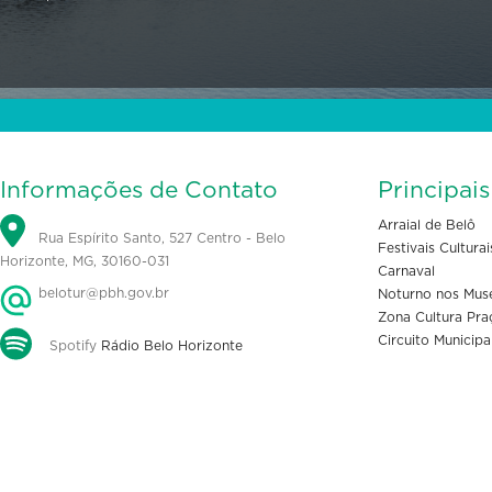
Informações de Contato
Principai
Arraial de Belô
Rua Espírito Santo, 527 Centro - Belo
Festivais Culturai
Horizonte, MG, 30160-031
Carnaval
belotur@pbh.gov.br
Noturno nos Mus
Zona Cultura Pra
Circuito Municipa
Spotify
Rádio Belo Horizonte