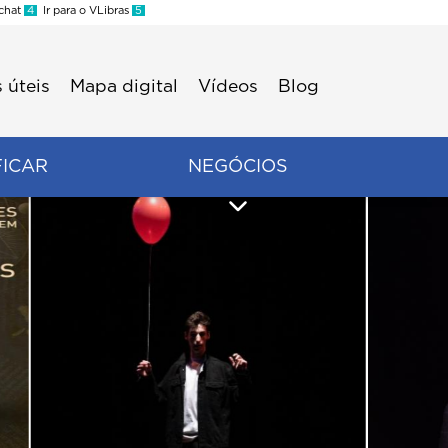
 chat
4
Ir para o VLibras
5
 úteis
Mapa digital
Vídeos
Blog
FICAR
NEGÓCIOS