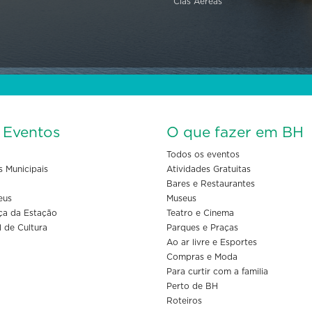
Cias Aéreas
s Eventos
O que fazer em BH
Todos os eventos
s Municipais
Atividades Gratuitas
Bares e Restaurantes
eus
Museus
ça da Estação
Teatro e Cinema
l de Cultura
Parques e Praças
Ao ar livre e Esportes
Compras e Moda
Para curtir com a familia
Perto de BH
Roteiros