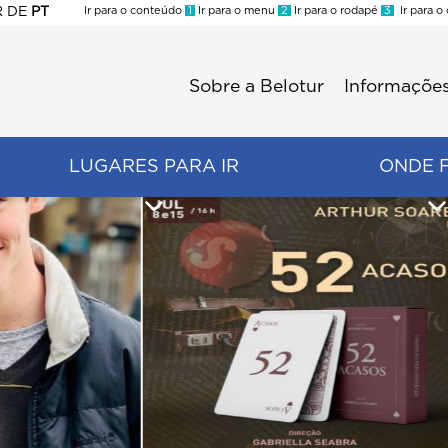
R
DE
PT
Ir para o conteúdo
1
Ir para o menu
2
Ir para o rodapé
3
Ir para o
ES
Sobre a Belotur
Informações
Menu
second
LUGARES PARA IR
ONDE 