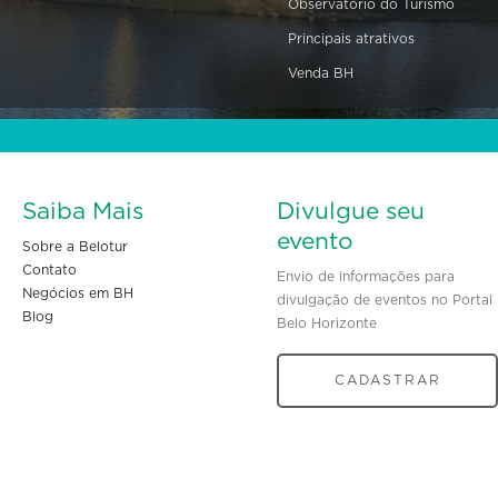
Observatório do Turismo
Principais atrativos
Venda BH
Saiba Mais
Divulgue seu
evento
Sobre a Belotur
Contato
Envio de informações para
Negócios em BH
divulgação de eventos no Portal
Blog
Belo Horizonte
CADASTRAR