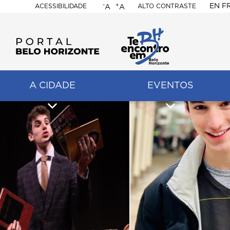
-
+
EN
F
ACESSIBILIDADE
ALTO CONTRASTE
A
A
PORTAL
BELO
HORIZONTE
A CIDADE
EVENTOS
ação
pal