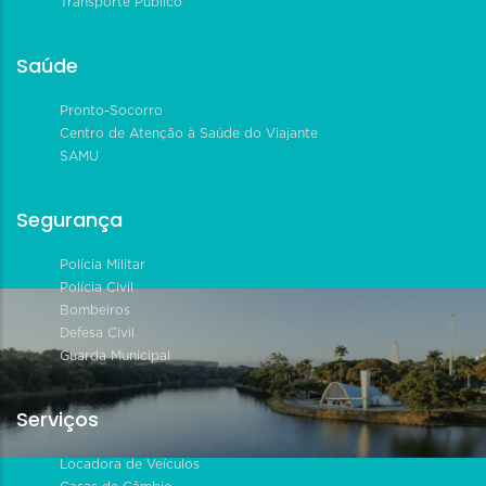
Transporte Público
Saúde
Pronto-Socorro
Centro de Atenção à Saúde do Viajante
SAMU
Segurança
Polícia Militar
Polícia Civil
Bombeiros
Defesa Civil
Guarda Municipal
Serviços
Locadora de Veículos