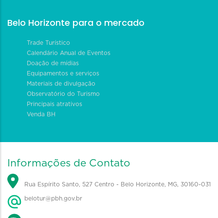
Belo Horizonte para o mercado
Trade Turístico
Calendário Anual de Eventos
Doação de mídias
Equipamentos e serviços
Materiais de divulgação
Observatório do Turismo
Principais atrativos
Venda BH
Informações de Contato
Rua Espírito Santo, 527 Centro - Belo Horizonte, MG, 30160-031
belotur@pbh.gov.br