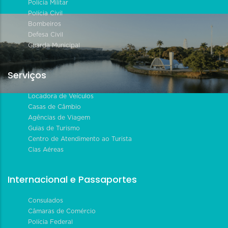
Polícia Militar
Polícia Civil
Bombeiros
Defesa Civil
Guarda Municipal
Serviços
Locadora de Veículos
Casas de Câmbio
Agências de Viagem
Guias de Turismo
Centro de Atendimento ao Turista
Cias Aéreas
Internacional e Passaportes
Consulados
Câmaras de Comércio
Polícia Federal