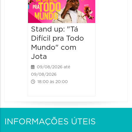
Stand 
a Lado
Ventur
Stand up: "Tá
12/09/20
12/09/2026
Difícil pra Todo
19:00 às
Mundo" com
Jota
09/08/2026 até
09/08/2026
18:00 às 20:00
INFORMAÇÕES ÚTEIS