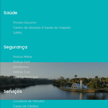
Saúde
Pronto-Socorro
Centro de Atenção à Saúde do Viajante
SAMU
Segurança
Polícia Militar
Polícia Civil
Bombeiros
Defesa Civil
Guarda Municipal
Serviços
Locadora de Veículos
Casas de Câmbio