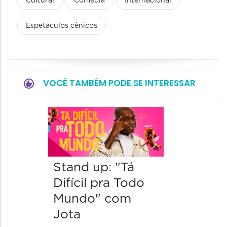
Cultural
Comédia
Internacional
Espetáculos cênicos
VOCÊ TAMBÉM PODE SE INTERESSAR
Stand 
a Lado
Ventur
Stand up: "Tá
12/09/20
12/09/2026
Difícil pra Todo
19:00 às
Mundo" com
Jota