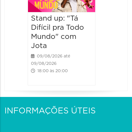
Ventur
Stand up: "Tá
12/09/20
12/09/2026
Difícil pra Todo
19:00 às
Mundo" com
Jota
09/08/2026 até
09/08/2026
18:00 às 20:00
INFORMAÇÕES ÚTEIS