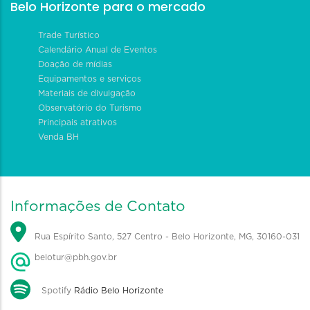
Belo Horizonte para o mercado
Trade Turístico
Calendário Anual de Eventos
Doação de mídias
Equipamentos e serviços
Materiais de divulgação
Observatório do Turismo
Principais atrativos
Venda BH
Informações de Contato
Rua Espírito Santo, 527 Centro - Belo Horizonte, MG, 30160-031
belotur@pbh.gov.br
Spotify
Rádio Belo Horizonte