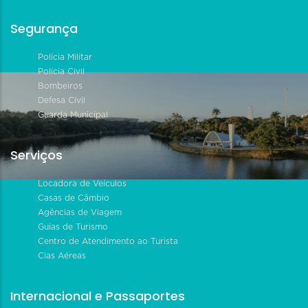
Segurança
Polícia Militar
Polícia Civil
Bombeiros
Defesa Civil
Guarda Municipal
Serviços
Locadora de Veículos
Casas de Câmbio
Agências de Viagem
Guias de Turismo
Centro de Atendimento ao Turista
Cias Aéreas
Internacional e Passaportes