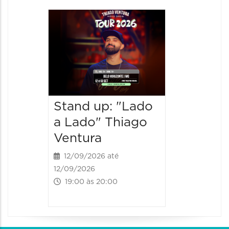
Stand up: "Lado
Stand 
a Lado" Thiago
a Lado
Ventura
Ventur
12/09/2026 até
13/09/20
12/09/2026
13/09/2026
19:00 às 20:00
18:00 às 