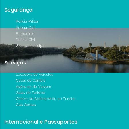
Segurança
Polícia Militar
Polícia Civil
Bombeiros
Defesa Civil
Guarda Municipal
Serviços
Locadora de Veículos
Casas de Câmbio
Agências de Viagem
Guias de Turismo
Centro de Atendimento ao Turista
Cias Aéreas
Internacional e Passaportes