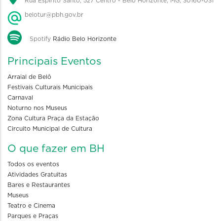
Rua Espírito Santo, 527 Centro - Belo Horizonte, MG, 30160-031
belotur@pbh.gov.br
Spotify
Rádio Belo Horizonte
Principais Eventos
Arraial de Belô
Festivais Culturais Municipais
Carnaval
Noturno nos Museus
Zona Cultura Praça da Estação
Circuito Municipal de Cultura
O que fazer em BH
Todos os eventos
Atividades Gratuitas
Bares e Restaurantes
Museus
Teatro e Cinema
Parques e Praças