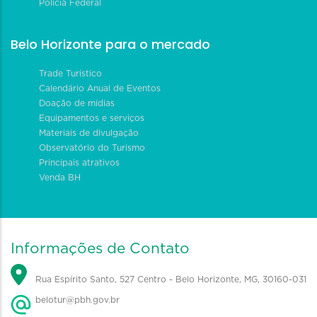
Polícia Federal
Belo Horizonte para o mercado
Trade Turístico
Calendário Anual de Eventos
Doação de mídias
Equipamentos e serviços
Materiais de divulgação
Observatório do Turismo
Principais atrativos
Venda BH
Informações de Contato
Rua Espírito Santo, 527 Centro - Belo Horizonte, MG, 30160-031
belotur@pbh.gov.br