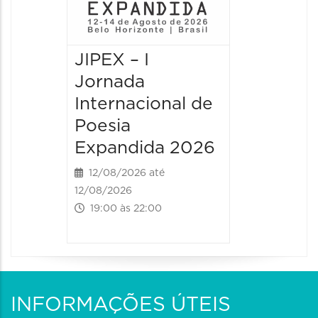
JIPEX – I
JIPEX –
Jornada
Jorna
Internacional de
Intern
Poesia
Poesia
Expandida 2026
Expan
12/08/2026 até
13/08/20
12/08/2026
13/08/2026
19:00 às 22:00
09:00 às
INFORMAÇÕES ÚTEIS