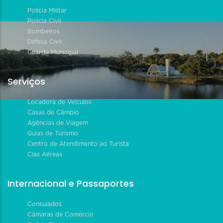
Polícia Militar
Polícia Civil
Bombeiros
Defesa Civil
Guarda Municipal
Serviços
Locadora de Veículos
Casas de Câmbio
Agências de Viagem
Guias de Turismo
Centro de Atendimento ao Turista
Cias Aéreas
Internacional e Passaportes
Consulados
Câmaras de Comércio