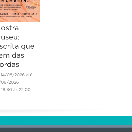
Literário
16/08/2026 até
16/08/2026
ostra
Mostr
09:00 às 17:00
useu:
Museu
scrita que
Escrit
em das
vem d
ordas
borda
14/08/2026 até
21/08/2
/08/2026
21/08/202
18:30 às 22:00
18:30 às