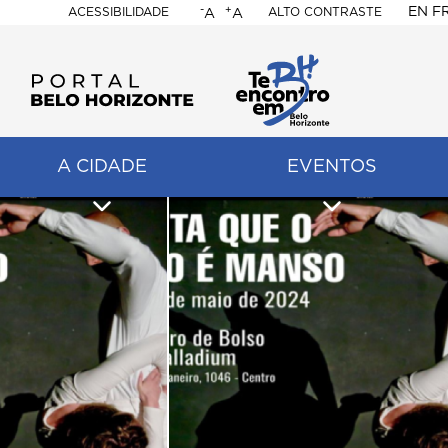
-
+
EN
F
ACESSIBILIDADE
ALTO CONTRASTE
A
A
PORTAL
BELO
HORIZONTE
A CIDADE
EVENTOS
ação
pal