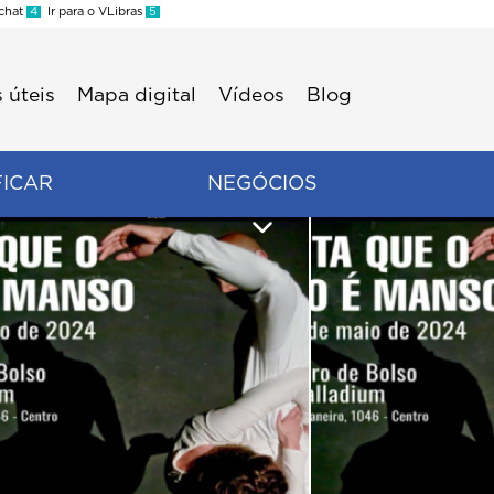
 chat
4
Ir para o VLibras
5
 úteis
Mapa digital
Vídeos
Blog
FICAR
NEGÓCIOS