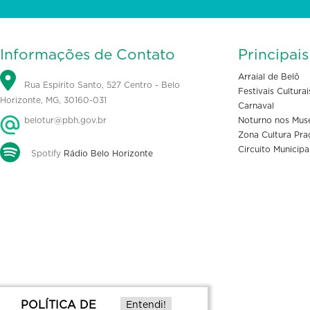
Informações de Contato
Principai
Arraial de Belô
Rua Espírito Santo, 527 Centro - Belo
Festivais Culturai
Horizonte, MG, 30160-031
Carnaval
belotur@pbh.gov.br
Noturno nos Mus
Zona Cultura Pra
Circuito Municipa
Spotify
Rádio Belo Horizonte
POLÍTICA DE
Entendi!