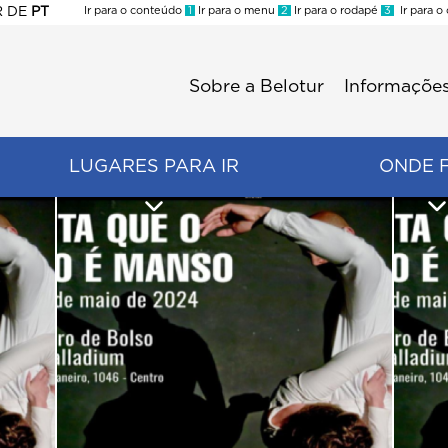
R
DE
PT
Ir para o conteúdo
1
Ir para o menu
2
Ir para o rodapé
3
Ir para o
ES
Sobre a Belotur
Informações
Menu
second
LUGARES PARA IR
ONDE 