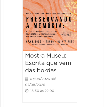
2026
08/08/20
08/08/202
11:00 às 
Mostra Museu:
Escrita que vem
das bordas
07/08/2026 até
07/08/2026
18:30 às 22:00