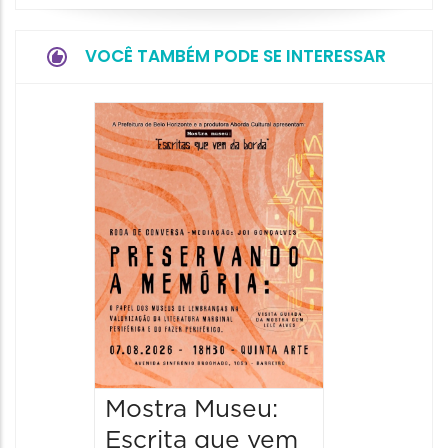
VOCÊ TAMBÉM PODE SE INTERESSAR
Festa
Italian
2026
08/08/20
08/08/202
11:00 às 
Mostra Museu:
Escrita que vem