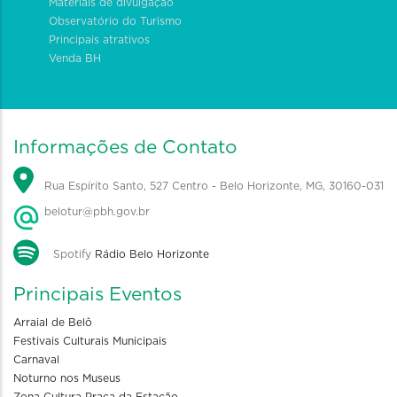
Materiais de divulgação
Observatório do Turismo
Principais atrativos
Venda BH
Informações de Contato
Rua Espírito Santo, 527 Centro - Belo Horizonte, MG, 30160-031
belotur@pbh.gov.br
Spotify
Rádio Belo Horizonte
Principais Eventos
Arraial de Belô
Festivais Culturais Municipais
Carnaval
Noturno nos Museus