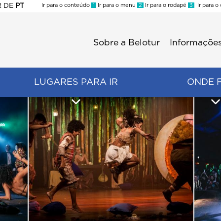
R
DE
PT
Ir para o conteúdo
1
Ir para o menu
2
Ir para o rodapé
3
Ir para o
ES
Sobre a Belotur
Informações
Menu
second
LUGARES PARA IR
ONDE 