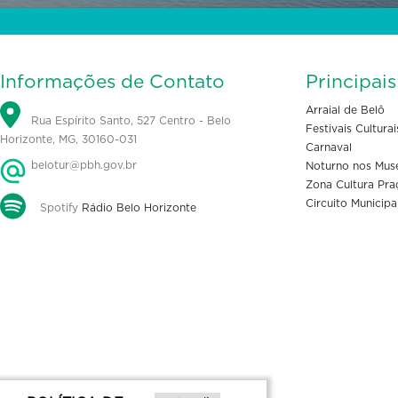
Informações de Contato
Principai
Arraial de Belô
Rua Espírito Santo, 527 Centro - Belo
Festivais Culturai
Horizonte, MG, 30160-031
Carnaval
belotur@pbh.gov.br
Noturno nos Mus
Zona Cultura Pra
Circuito Municipa
Spotify
Rádio Belo Horizonte