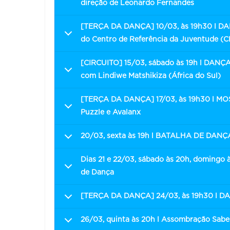
direção de Leonardo Fernandes
[TERÇA DA DANÇA] 10/03, às 19h30 l DANÇ
do Centro de Referência da Juventude (C
[CIRCUITO] 15/03, sábado às 19h l DANÇA:
com Lindiwe Matshikiza (África do Sul)
[TERÇA DA DANÇA] 17/03, às 19h30 l MO
Puzzle e Avalanx
20/03, sexta às 19h l BATALHA DE DANÇA:
Dias 21 e 22/03, sábado às 20h, doming
de Dança
[TERÇA DA DANÇA] 24/03, às 19h30 l D
26/03, quinta às 20h l Assombração Sab