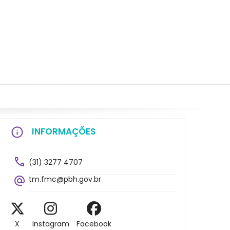
INFORMAÇÕES
(31) 3277 4707
tm.fmc@pbh.gov.br
X
Instagram
Facebook