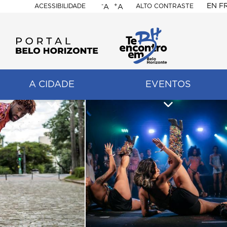
-
+
EN
F
ACESSIBILIDADE
ALTO CONTRASTE
A
A
PORTAL
BELO
HORIZONTE
A CIDADE
EVENTOS
ação
pal