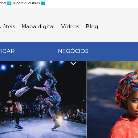
 chat
4
Ir para o VLibras
5
 úteis
Mapa digital
Vídeos
Blog
FICAR
NEGÓCIOS