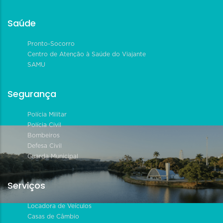
Saúde
Pronto-Socorro
Centro de Atenção à Saúde do Viajante
SAMU
Segurança
Polícia Militar
Polícia Civil
Bombeiros
Defesa Civil
Guarda Municipal
Serviços
Locadora de Veículos
Casas de Câmbio