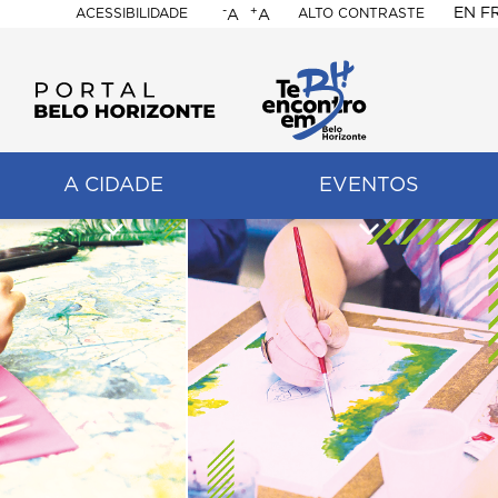
-
+
EN
F
ACESSIBILIDADE
ALTO CONTRASTE
A
A
PORTAL
BELO
HORIZONTE
A CIDADE
EVENTOS
ação
pal