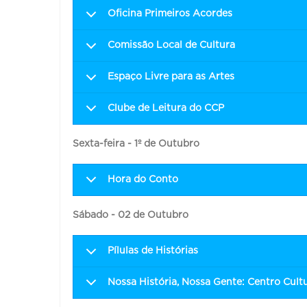
Oficina Primeiros Acordes
Comissão Local de Cultura
Espaço Livre para as Artes
Clube de Leitura do CCP
Sexta-feira - 1º de Outubro
Hora do Conto
Sábado - 02 de Outubro
Pílulas de Histórias
Nossa História, Nossa Gente: Centro Cult