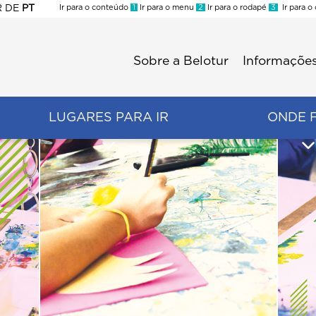
R
DE
PT
Ir para o conteúdo
1
Ir para o menu
2
Ir para o rodapé
3
Ir para o
ES
Sobre a Belotur
Informações
Menu
second
LUGARES PARA IR
ONDE 