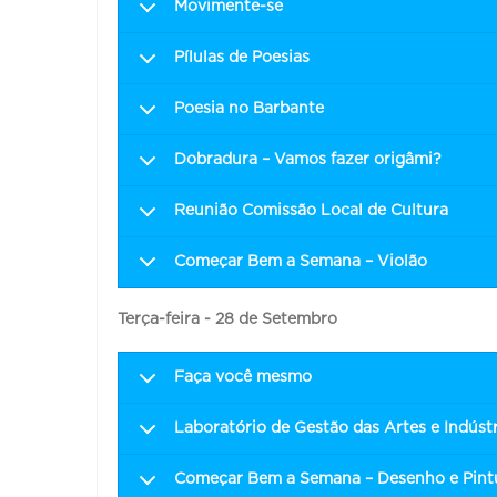
Movimente-se
Pílulas de Poesias
Poesia no Barbante
Dobradura – Vamos fazer origâmi?
Reunião Comissão Local de Cultura
Começar Bem a Semana – Violão
Terça-feira - 28 de Setembro
Faça você mesmo
Laboratório de Gestão das Artes e Indústr
Começar Bem a Semana – Desenho e Pint