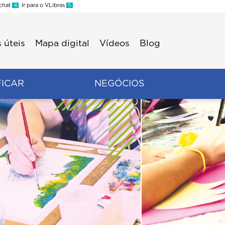
 chat
4
Ir para o VLibras
5
 úteis
Mapa digital
Vídeos
Blog
FICAR
NEGÓCIOS