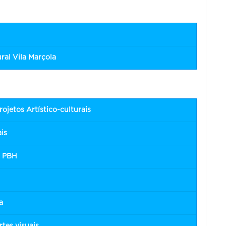
ral Vila Marçola
ojetos Artístico-culturais
ais
D PBH
a
rtes visuais