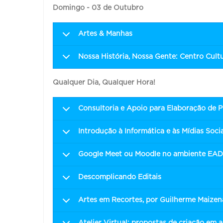
Domingo - 03 de Outubro
Artes & Manhas
Nossa História, Nossa Gente: Centro Cultu
Qualquer Dia, Qualquer Hora!
Consultoria e Apoio para Elaboração de Pr
Introdução à Informática e às Mídias Soci
Google Meet ou Moodle no ambiente EA
Descomplicando Editais
Artes em Recortes, por Guilherme Maizen
Atelier Virtual: propostas de criação em a