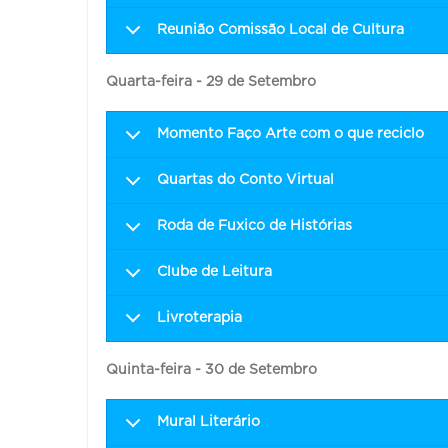
Reunião Comissão Local de Cultura
Quarta-feira - 29 de Setembro
Momento Faço Arte com o que reciclo
Quartas do Conto Virtual
Roda de Fuxico de Histórias
Clube de Leitura
Livroterapia
Quinta-feira - 30 de Setembro
Mural Literário