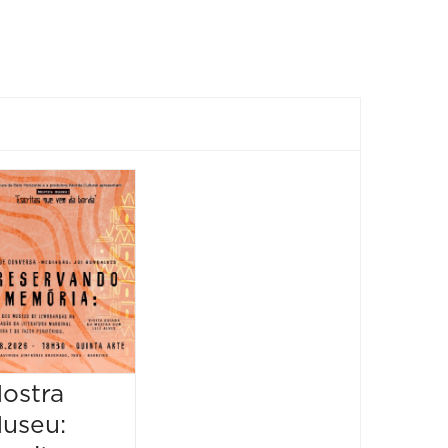
Feira
Encantaria
&
Piquenique
Literário
16/08/2026 até
16/08/2026
ostra
Mostr
09:00 às 17:00
useu:
Museu