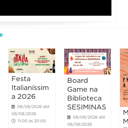
R
Festa
Board
Italianíssim
Game na
a 2026
Biblioteca
SESIMINAS
08/08/2026 até
M
08/08/2026
08/08/2026 até
M
11:00 às 20:00
08/08/2026