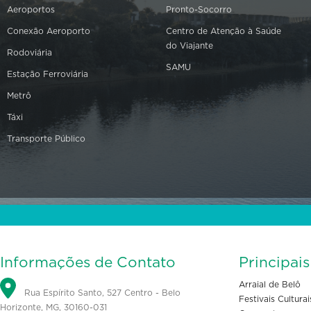
Aeroportos
Pronto-Socorro
Conexão Aeroporto
Centro de Atenção à Saúde
do Viajante
Rodoviária
SAMU
Estação Ferroviária
Metrô
Táxi
Transporte Público
Informações de Contato
Principai
Arraial de Belô
Rua Espírito Santo, 527 Centro - Belo
Festivais Culturai
Horizonte, MG, 30160-031