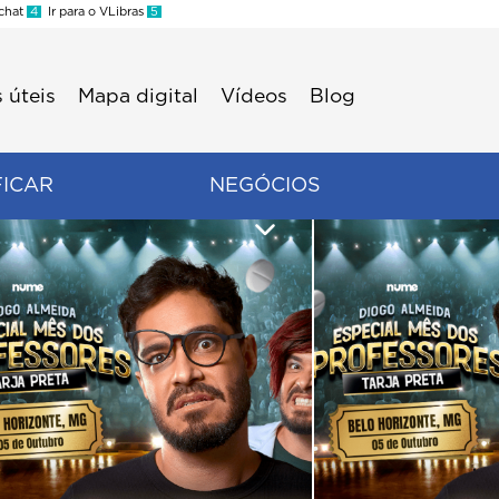
 chat
4
Ir para o VLibras
5
 úteis
Mapa digital
Vídeos
Blog
FICAR
NEGÓCIOS