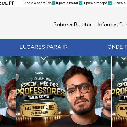
R
DE
PT
Ir para o conteúdo
1
Ir para o menu
2
Ir para o rodapé
3
Ir para o
ES
Sobre a Belotur
Informações
Menu
second
LUGARES PARA IR
ONDE 