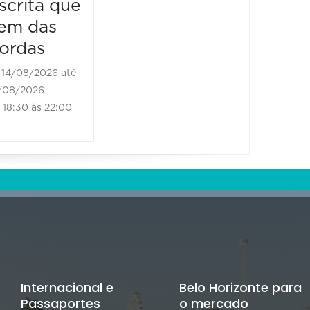
scrita que
Escrit
em das
vem d
ordas
borda
14/08/2026 até
21/08/2
/08/2026
21/08/202
18:30 às 22:00
18:30 às
Internacional e
Belo Horizonte para
Passaportes
o mercado