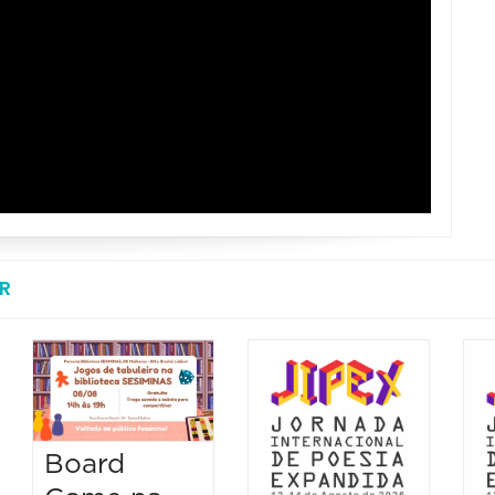
R
Board