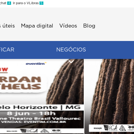
 chat
4
Ir para o VLibras
5
 úteis
Mapa digital
Vídeos
Blog
FICAR
NEGÓCIOS