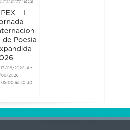
borda
IPEX – I
JIPEX – I
14/08/2
14/08/202
ornada
Jornada
18:30 às
nternacion
Internacion
l de Poesia
al de Poesia
xpandida
Expandida
026
2026
13/08/2026 até
14/08/2026 até
/08/2026
14/08/2026
09:00 às 20:30
09:00 às 20:30