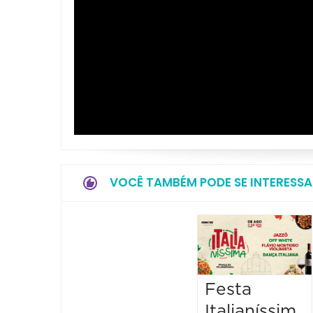
VOCÊ TAMBÉM PODE SE INTERESSA
Festa
Italianíssim