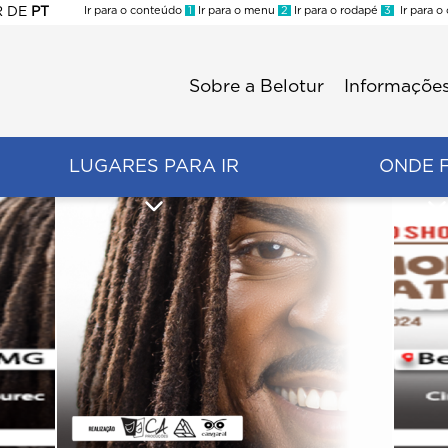
R
DE
PT
Ir para o conteúdo
1
Ir para o menu
2
Ir para o rodapé
3
Ir para o
ES
Sobre a Belotur
Informações
Menu
second
LUGARES PARA IR
ONDE 