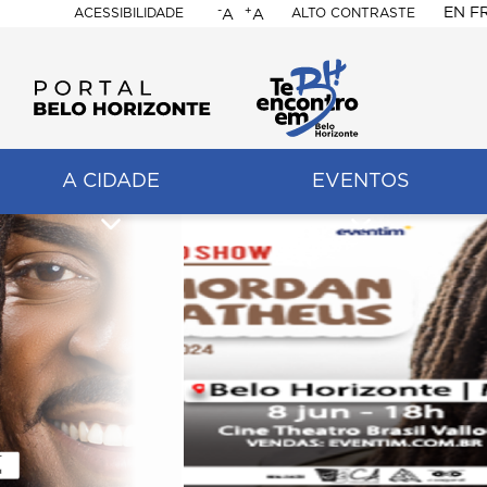
-
+
EN
F
ACESSIBILIDADE
ALTO CONTRASTE
A
A
PORTAL
BELO
HORIZONTE
A CIDADE
EVENTOS
ação
pal