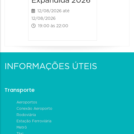
Expandida 2026
Expan
12/08/2026 até
13/08/20
12/08/2026
13/08/2026
19:00 às 22:00
09:00 às
INFORMAÇÕES ÚTEIS
Transporte
Aeroportos
Conexão Aeroporto
Rodoviária
Estação Ferroviária
Metrô
Táxi