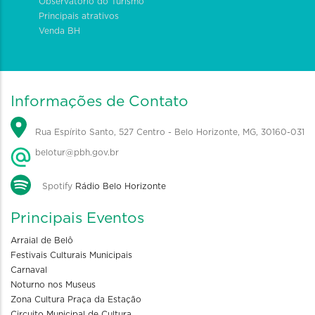
Observatório do Turismo
Principais atrativos
Venda BH
Informações de Contato
Rua Espírito Santo, 527 Centro - Belo Horizonte, MG, 30160-031
belotur@pbh.gov.br
Spotify
Rádio Belo Horizonte
Principais Eventos
Arraial de Belô
Festivais Culturais Municipais
Carnaval
Noturno nos Museus
Zona Cultura Praça da Estação
Circuito Municipal de Cultura