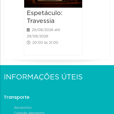
30/09/20
Espetáculo:
30/09/202
20:30 às
Travessia
29/08/2026 até
29/08/2026
20:00 às 21:00
INFORMAÇÕES ÚTEIS
Transporte
Aeroportos
Conexão Aeroporto