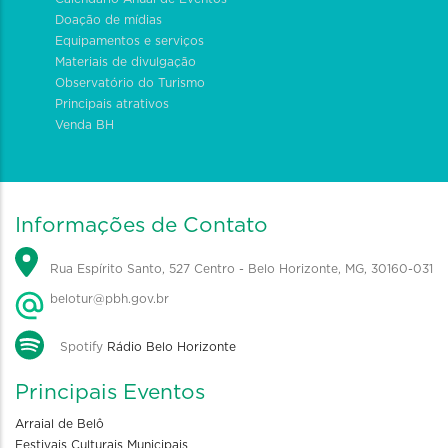
Doação de mídias
Equipamentos e serviços
Materiais de divulgação
Observatório do Turismo
Principais atrativos
Venda BH
Informações de Contato
Rua Espírito Santo, 527 Centro - Belo Horizonte, MG, 30160-031
belotur@pbh.gov.br
Spotify
Rádio Belo Horizonte
Principais Eventos
Arraial de Belô
Festivais Culturais Municipais