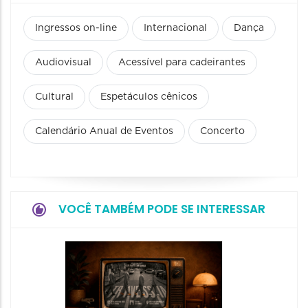
Ingressos on-line
Internacional
Dança
Audiovisual
Acessível para cadeirantes
Cultural
Espetáculos cênicos
Calendário Anual de Eventos
Concerto
VOCÊ TAMBÉM PODE SE INTERESSAR
Espetá
Momix
Botâni