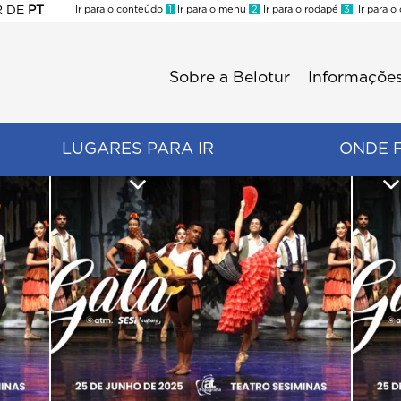
R
DE
PT
Ir para o conteúdo
1
Ir para o menu
2
Ir para o rodapé
3
Ir para o
ES
Sobre a Belotur
Informações
Menu
second
LUGARES PARA IR
ONDE 