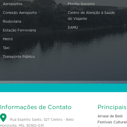
Aeroportos
Pronto-Socorro
Conexão Aeroporto
Centro de Atenção à Saúde
do Viajante
Rodoviária
SAMU
Estação Ferroviária
Metrô
Táxi
Transporte Público
Informações de Contato
Principai
Arraial de Belô
Rua Espírito Santo, 527 Centro - Belo
Festivais Culturai
Horizonte, MG, 30160-031