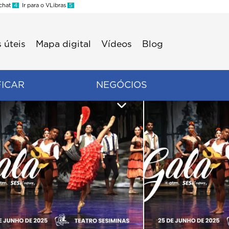
 chat
4
Ir para o VLibras
5
 úteis
Mapa digital
Vídeos
Blog
FICAR
NEGÓCIOS