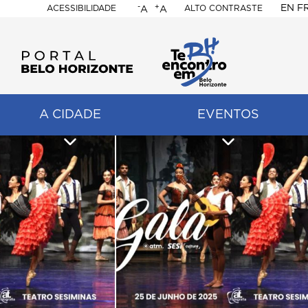
-
+
EN
F
ACESSIBILIDADE
ALTO CONTRASTE
A
A
PORTAL
BELO
HORIZONTE
A CIDADE
EVENTOS
ação
pal