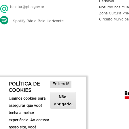
Carnaval
belotur@pbh.gov.br
Noturno nos Mus
Zona Cultura Pra
Circuito Municipa
Spotify
Rádio Belo Horizonte
POLÍTICA DE
Entendi!
COOKIES
Não,
Usamos cookies para
obrigado.
assegurar que você
tenha a melhor
experiência. Ao acessar
nosso site, você