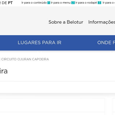
R
DE
PT
Ir para o conteúdo
1
Ir para o menu
2
Ir para o rodapé
3
Ir para o
ES
Sobre a Belotur
Informações
Menu
second
LUGARES PARA IR
ONDE 
II CIRCUITO OJURAN CAPOEIRA
ira