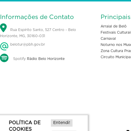
Informações de Contato
Principai
Arraial de Belô
Rua Espírito Santo, 527 Centro - Belo
Festivais Culturai
Horizonte, MG, 30160-031
Carnaval
belotur@pbh.gov.br
Noturno nos Mus
Zona Cultura Pra
Circuito Municipa
Spotify
Rádio Belo Horizonte
POLÍTICA DE
Entendi!
COOKIES