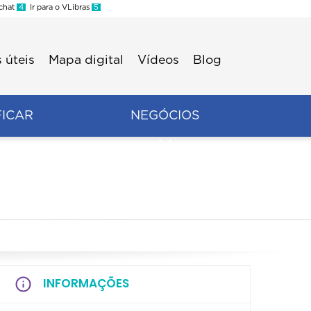
 chat
4
Ir para o VLibras
5
 úteis
Mapa digital
Vídeos
Blog
FICAR
NEGÓCIOS
INFORMAÇÕES