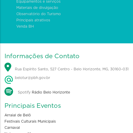
Equipamentos e serviços
Materiais de divulgação
Observatório do Turismo
Principais atrativos
Venda BH
Informações de Contato
Rua Espírito Santo, 527 Centro - Belo Horizonte, MG, 30160-031
belotur@pbh.gov.br
Spotify
Rádio Belo Horizonte
Principais Eventos
Arraial de Belô
Festivais Culturais Municipais
Carnaval