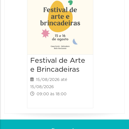
e Brin
16/08/20
16/08/2026
09:00 às
Festival de Arte
e Brincadeiras
15/08/2026 até
15/08/2026
09:00 às 18:00