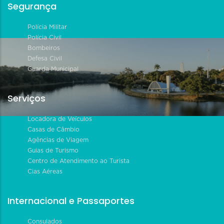
Segurança
Polícia Militar
Polícia Civil
Bombeiros
Defesa Civil
Guarda Municipal
Serviços
Locadora de Veículos
Casas de Câmbio
Agências de Viagem
Guias de Turismo
Centro de Atendimento ao Turista
Cias Aéreas
Internacional e Passaportes
Consulados