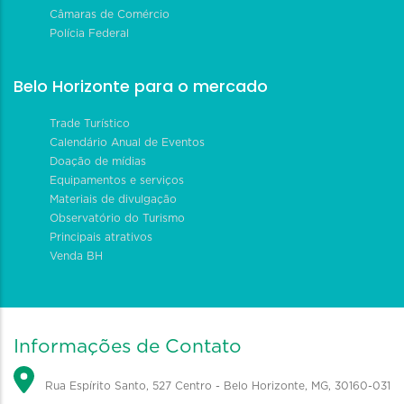
Câmaras de Comércio
Polícia Federal
Belo Horizonte para o mercado
Trade Turístico
Calendário Anual de Eventos
Doação de mídias
Equipamentos e serviços
Materiais de divulgação
Observatório do Turismo
Principais atrativos
Venda BH
Informações de Contato
Rua Espírito Santo, 527 Centro - Belo Horizonte, MG, 30160-031