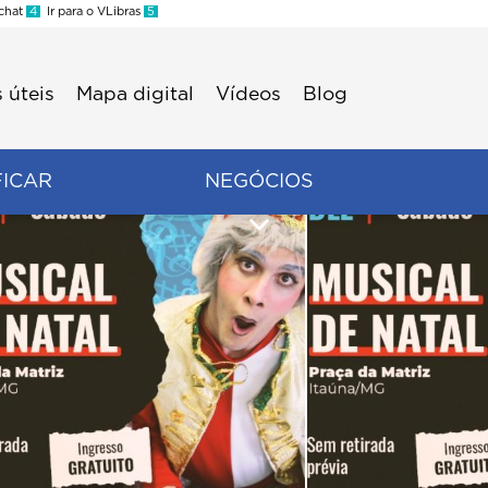
 chat
4
Ir para o VLibras
5
 úteis
Mapa digital
Vídeos
Blog
FICAR
NEGÓCIOS