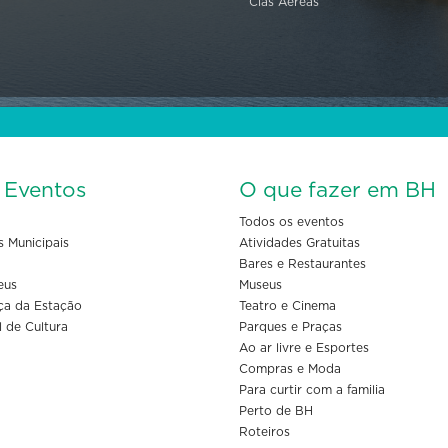
Cias Aéreas
s Eventos
O que fazer em BH
Todos os eventos
s Municipais
Atividades Gratuitas
Bares e Restaurantes
eus
Museus
ça da Estação
Teatro e Cinema
l de Cultura
Parques e Praças
Ao ar livre e Esportes
Compras e Moda
Para curtir com a familia
Perto de BH
Roteiros