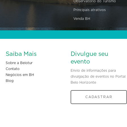
Observatório do Turismo
Principais atrativos
Venda BH
Saiba Mais
Divulgue seu
evento
Sobre a Belotur
Contato
Envio de informações para
Negócios em BH
divulgação de eventos no Portal
Blog
Belo Horizonte
CADASTRAR