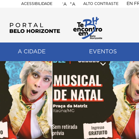
-
+
EN
F
ACESSIBILIDADE
ALTO CONTRASTE
A
A
PORTAL
BELO
HORIZONTE
A CIDADE
EVENTOS
ação
pal