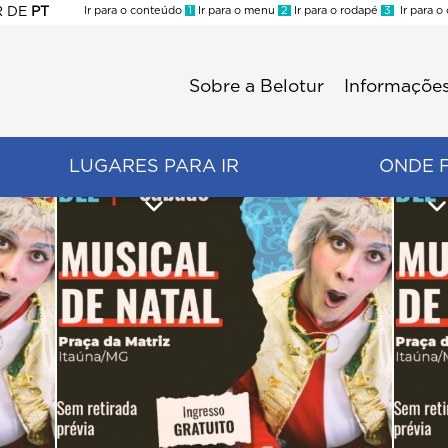
R
DE
PT
Ir para o conteúdo
1
Ir para o menu
2
Ir para o rodapé
3
Ir para o
ES
Sobre a Belotur
Informações
Menu
second
LUGARES PARA IR
ONDE 