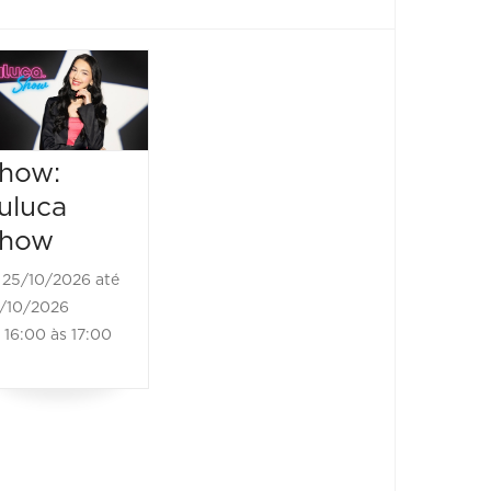
how:
uluca
how
25/10/2026 até
/10/2026
16:00 às 17:00