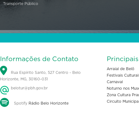
Transporte Público
Informações de Contato
Principai
Arraial de Belô
Rua Espírito Santo, 527 Centro - Belo
Festivais Culturai
Horizonte, MG, 30160-031
Carnaval
belotur@pbh.gov.br
Noturno nos Mus
Zona Cultura Pra
Circuito Municipa
Spotify
Rádio Belo Horizonte