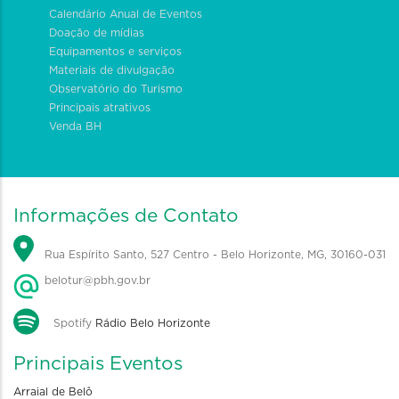
Calendário Anual de Eventos
Doação de mídias
Equipamentos e serviços
Materiais de divulgação
Observatório do Turismo
Principais atrativos
Venda BH
Informações de Contato
Rua Espírito Santo, 527 Centro - Belo Horizonte, MG, 30160-031
belotur@pbh.gov.br
Spotify
Rádio Belo Horizonte
Principais Eventos
Arraial de Belô