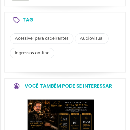
TAG
Acessível para cadeirantes
Audiovisual
Ingressos on-line
VOCÊ TAMBÉM PODE SE INTERESSAR
Show:
Teixeir
anos d