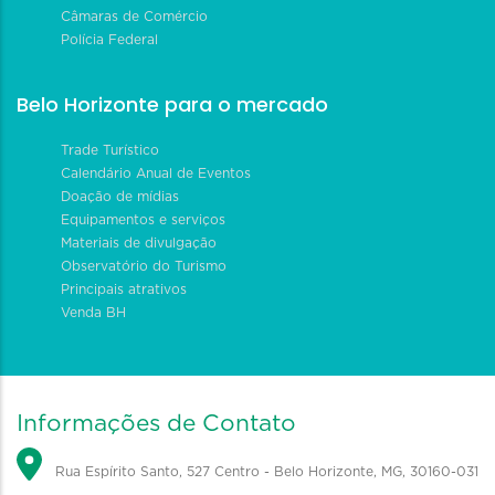
Câmaras de Comércio
Polícia Federal
Belo Horizonte para o mercado
Trade Turístico
Calendário Anual de Eventos
Doação de mídias
Equipamentos e serviços
Materiais de divulgação
Observatório do Turismo
Principais atrativos
Venda BH
Informações de Contato
Rua Espírito Santo, 527 Centro - Belo Horizonte, MG, 30160-031