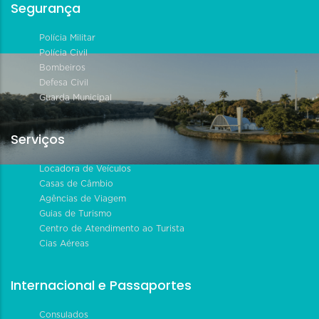
Segurança
Polícia Militar
Polícia Civil
Bombeiros
Defesa Civil
Guarda Municipal
Serviços
Locadora de Veículos
Casas de Câmbio
Agências de Viagem
Guias de Turismo
Centro de Atendimento ao Turista
Cias Aéreas
Internacional e Passaportes
Consulados