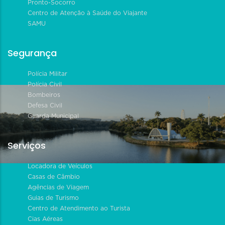
Pronto-Socorro
Centro de Atenção à Saúde do Viajante
SAMU
Segurança
Polícia Militar
Polícia Civil
Bombeiros
Defesa Civil
Guarda Municipal
Serviços
Locadora de Veículos
Casas de Câmbio
Agências de Viagem
Guias de Turismo
Centro de Atendimento ao Turista
Cias Aéreas