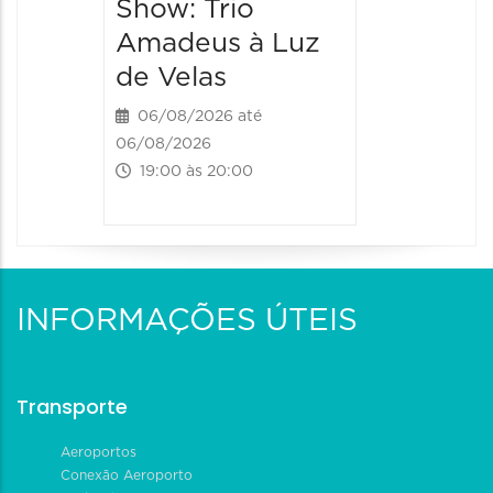
Show: Trio
20:00 às
Amadeus à Luz
de Velas
06/08/2026 até
06/08/2026
19:00 às 20:00
INFORMAÇÕES ÚTEIS
Transporte
Aeroportos
Conexão Aeroporto