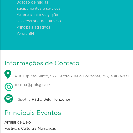
Doação de mídias
Equipamentos e serviços
Materiais de divulgação
Observatório do Turismo
Principais atrativos
Venda BH
Informações de Contato
Rua Espírito Santo, 527 Centro - Belo Horizonte, MG, 30160-031
belotur@pbh.gov.br
Spotify
Rádio Belo Horizonte
Principais Eventos
Arraial de Belô
Festivais Culturais Municipais