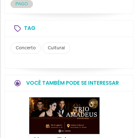
PAGO
TAG
Concerto
Cultural
VOCÊ TAMBÉM PODE SE INTERESSAR
Show: 
de Sá
06/08/20
06/08/202