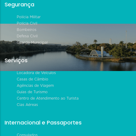
Segurança
Polícia Militar
Polícia Civil
Bombeiros
Defesa Civil
Guarda Municipal
Serviços
Locadora de Veículos
Casas de Câmbio
Agências de Viagem
Guias de Turismo
Centro de Atendimento ao Turista
Cias Aéreas
Internacional e Passaportes
Consulados